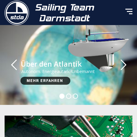
Über den Atlantik
Autonom. Energieautark. Unbemannt
MEHR ERFAHREN